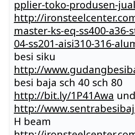
pplier-toko-produsen-jual
http://ironsteelcenter.co
master-ks-eq-ss400-a36-sta
04-ss201-aisi310-316-a
besi siku
http://www.gudangbesiba
besi baja sch 40 sch 80
http://bit.ly/1P41Awa
und
http://www.sentrabesibaj
H beam
http://ironsteelcenter