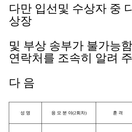
다만 입선및 수상자 중
상장
및 부상 송부가 불가능
연락처를 조속히 알려 
다 음
성 명
응 모 분 야
(2
회차
)
훈 격