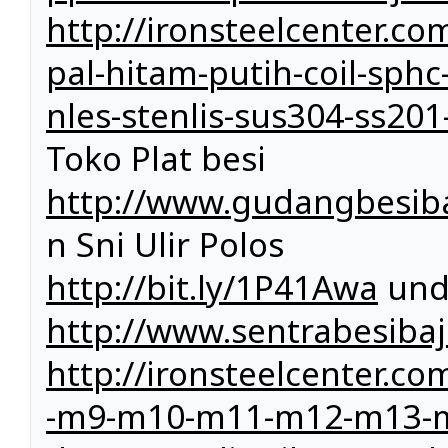
http://ironsteelcenter.co
pal-hitam-putih-coil-sphc-
nles-stenlis-sus304-ss2
Toko Plat besi
http://www.gudangbesiba
n Sni Ulir Polos
http://bit.ly/1P41Awa
und
http://www.sentrabesiba
http://ironsteelcenter
-m9-m10-m11-m12-m13-m1