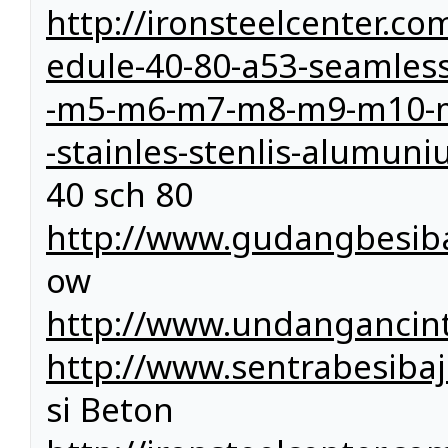
http://ironsteelcenter.c
edule-40-80-a53-seamle
-m5-m6-m7-m8-m9-m10-m11
-stainles-stenlis-alumu
40 sch 80
http://www.gudangbesiba
ow
http://www.undangancin
http://www.sentrabesibaj
si Beton