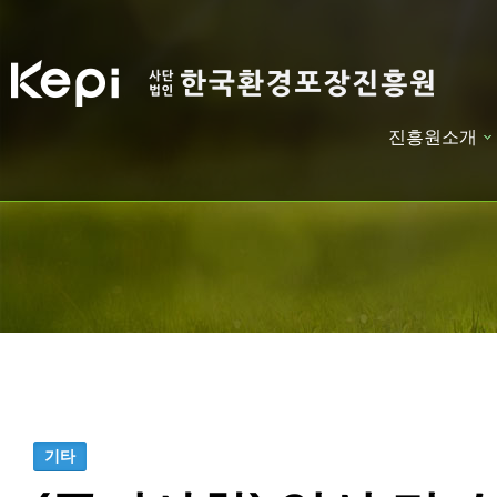
진흥원소개
하위분류
하위분류
기타