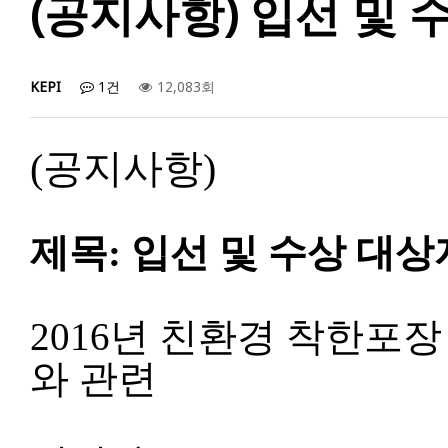
(공지사항) 입선 및
KEPI
1건
12,083회
(
공지사항
)
제목
:
입선 및 수상 대
2016
년 친환경 착한포장
와 관련