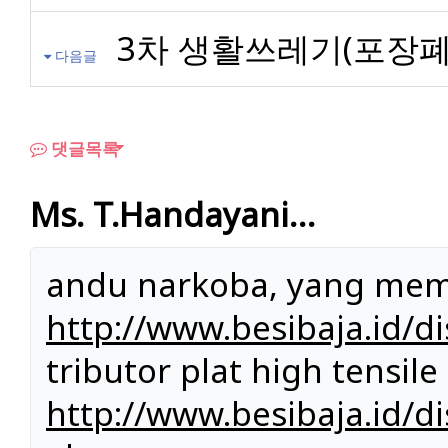
3차 생활쓰레기(포장폐
다음글
댓글목록
Ms. T.Handayani…
andu narkoba, yang mem
http://www.besibaja.id/di
tributor plat high tensil
http://www.besibaja.id/di